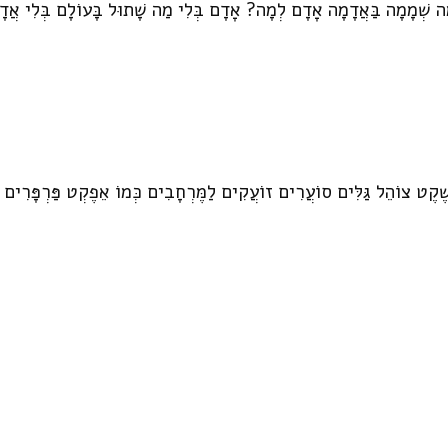
מָה שְׁמָמָה בַּאֲדָמָה אָדָם לְמָה? אָדָם בְּלִי מַה שָׁתוּל בָּעוֹלָם בְּלִי אֲדָ
ֶט צוֹהֵל גַּלִּים סוֹעֲרִים זוֹעֲקִים לַמֶּרְחָבִים כְּמוֹ אֵפֶקְט פַּרְפָּרִים 