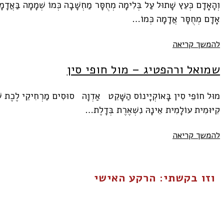
וְהָאָדָם כְּעֵץ שָׁתוּל עַל בְּלִימָה מְחֻסָּר מַחְשָׁבָה כְּמוֹ שְׁמָמָה בַּאֲדָ
אָדָם מְחֻסָּר אֲדָמָה כְּמוֹ…
שמואל
להמשך קריאה
ורהפטיג
—
שמואל ורהפטיג – מול חופי סין
שני
שירים
מוּל חוֹפֵי סִין בָּאוֹקְיָינוֹס הַשָּׁקֵט אַדְוָה סוּסִים מַרְחִיקֵי לֶכֶת שֶׁק
קִיּוּמִית עוֹלָמִית אֵינָהּ נִשְׁאֶרֶת בְּדָלֶת…
שמואל
להמשך קריאה
ורהפטיג
–
מול
וזו בקשתי: הרקע האישי
חופי
סין