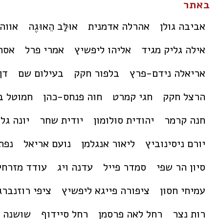
באתר
אביבה גולן
אהרלה אדמנית
אוּלַּב הֵאוּגֶה
אווה
אילה גליק מגיד
אליהו ליפשיץ
אמרי פרל
אסת
אריאלה נידם-פרץ
בלפור חקק
בעילום שם
דן
הרצל חקק
חגי קמרט
חוה פנחס-כהן
חמוטל ב
חנה קרמר
יהודית סולומון
יודית שחר
יונה גל
יורם ניסינוביץ
ליאור אנגלמן
נועם אריאל
נפת
סיון הר שפי
סמדר פייל
עדנה ויג
עודד מזרחי
עמיחי חסון
ציפורה פייגא ליפשיץ
ציפי רוזנברג
רות נצר
רחל לאה פרסמן
רחל סיידוף
שושנה 