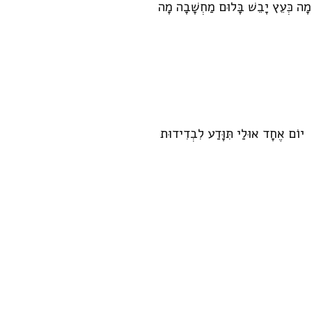
מָה כְּעֵץ יָבֵשׁ בָּלוּם מַחְשָׁבָה מָה
יוֹם אֶחָד אוּלַי תִּוָּדַע לִבְדִידוּת