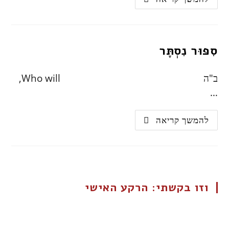
סִפּוּר נִסְתָּר
ב"ה Who will,
…
להמשך קריאה
וזו בקשתי: הרקע האישי