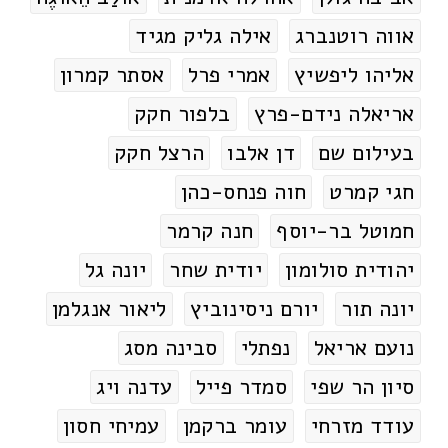
אווה רוטנברג
אילה גליק מגיד
אליהו ליפשיץ
אמרי פרל
אסתר קמרון
אריאלה נידם-פרץ
בלפור חקק
בעילום שם
דן אלבו
הרצל חקק
חגי קמרט
חוה פנחס-כהן
חמוטל בר-יוסף
חנה קרמר
יהודית סולומון
יודית שחר
יונה גל
יונה תור
יורם ניסינוביץ
ליאור אנגלמן
נועם אריאל
נפתלי
סבינה מסג
סיון הר שפי
סמדר פייל
עדנה ויג
עודד מזרחי
עומר ברקמן
עמיחי חסון