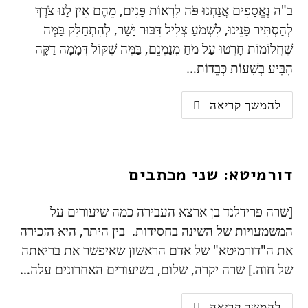
ב"ה נֶאֱסָפִים אֲנַחְנוּ פֹּה לִרְאוֹת פָּנִים, מֵהֶם אֵין לָנוּ צֹרֶךְ
לְהַסְתִּיר פָּנֵינוּ, לִשְׁמֹעַ צְלִיל דִּבּוּר יָשָׁר, לְהִתְחַלֵּק בַּמֶּה
שֶׁחֲלוֹמוֹת חָרְטוּ עַל מֹחַ מְנַמְנֵם, בַּמֶּה שֶׁקּוֹל דְּמָמָה דַּקָּה
הִבִּיעַ בְּשָׁעוֹת כְּבֵדוֹת…
להמשך קריאה
דורמיטא: שני מכתבים
[שרה פרידלנד בן ארצא העבירה כמה שיעורים על
המשמעויות של השינה בחסידות. בין היתר, היא הזכירה
את ה"דורמיטא" של אדם הראשון שאיפשר את בריאתה
של חוה.] שרה יקרה, שלום, בשיעורים האחרונים עלה…
להמשך קריאה