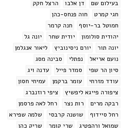
בעילום שם
דן אלבו
הרצל חקק
חגי קמרט
חוה פנחס-כהן
חמוטל בר-יוסף
חנה קרמר
יהודית סולומון
יודית שחר
יונה גל
יונה תור
יורם ניסינוביץ
ליאור אנגלמן
נועם אריאל
נפתלי
סבינה מסג
סיון הר שפי
סמדר פייל
עדנה ויג
עודד מזרחי
עומר ברקמן
עמיחי חסון
ציפורה פייגא ליפשיץ
ציפי רוזנברג
רבקה מרים
רות נצר
רחל לאה פרסמן
רחל סיידוף
שושנה קרבסי
שלמה שפירא
שמואל ורהפטיג
שרי קומר
שריק כהן