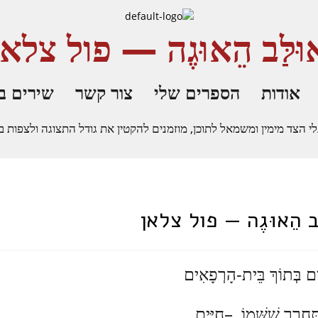
וּלַּב הֵאוּגֶה — פול צלאן
אודות
הספרים שלי
צור קשר
שירים ב
ד מימין ומשמאל לתוכן, מוזמנים להקטין את גודל התצוגה ולצפות באתר בצו
ּב הֵאוּגֶה — פול צלאן
ים בְּתוֹךְ בֵּית-הָרְפָאִים
ַּחְרֵר שֶׁשְּׁמוֹ –חַיִּים,