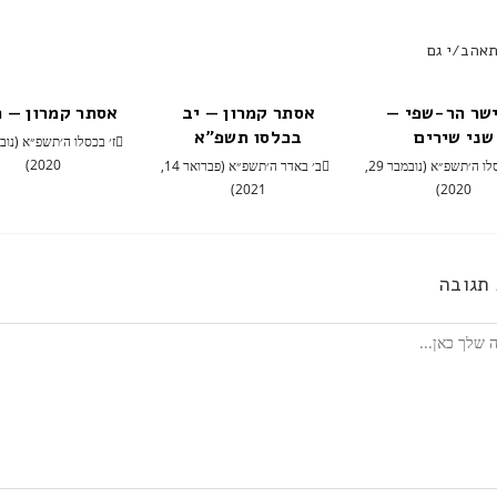
תאהב/י גם
שר הר-שפי —
אסתר קמרון — יב
אסתר קמרון — ח
שני שירים
בכלסו תשפ"א
2020)
י״ג בכסלו ה׳תשפ״א (נובמבר 29,
ב׳ באדר ה׳תשפ״א (פברואר 14,
2021)
2020)
תגובה