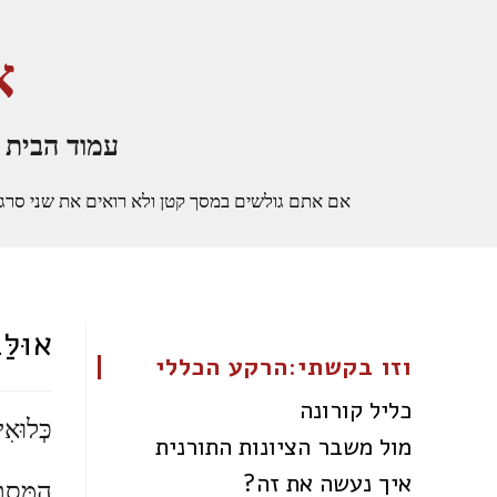
א
עמוד הבית
אם אתם גולשים במסך קטן ולא רואים את שני סרגלי הצ
אוּלַ
וזו בקשתי:הרקע הכללי
כליל קורונה
כְּלוּאִ
מול משבר הציונות התורנית
איך נעשה את זה?
הַמִּסְת