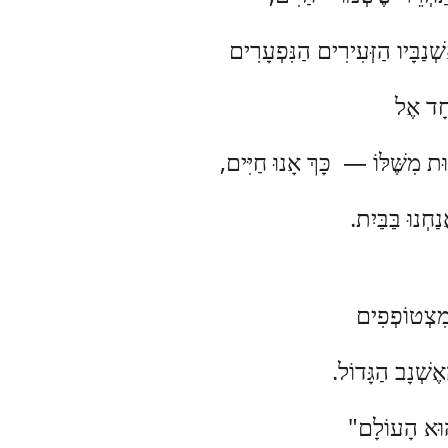
ְנַבָּיו הַזְּעִירִים הַנִּפְעָרִים
חָד אֶל
ת מִשֶּׁלּוֹ — כָּךְ אָנוּ חַיִּים,
ַחְנוּ בַּבַּיִת.
 מִצְטוֹפְפִים
אֶשְׁנָב הַגָּדוֹל.
ּא הָעוֹלָם"