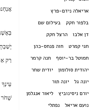
אֲנַחְנו
אריאלה נידם-פרץ
בלפור חקק
בעילום שם
בְּאֶשְׁנַ
דן אלבו
הרצל חקק
יָשַׁבְתָּ
חגי קמרט
חוה פנחס-כהן
חמוטל בר-יוסף
חנה קרמר
רַק אַ
יהודית סולומון
יודית שחר
יונה גל
יונה תור
עֵינְךָ 
יורם ניסינוביץ
ליאור אנגלמן
שָׁחֹר
נועם אריאל
נפתלי