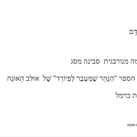
ה מנורבגית סבינה מסג
פר "הַנָּהָר שֶׁמֵּעֵבֶר לַפְיוֹרְד" שֶׁל אוּלַּב הֵאוּגֶה
 כרמל
ב הֵאוּגֶה