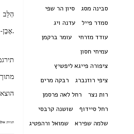
סבינה מסג
סיון הר שפי
הַלֵּב
סמדר פייל
עדנה ויג
אֶבֶן-דָּם.
עודד מזרחי
עומר ברקמן
עמיחי חסון
תירגמ
ציפורה פייגא ליפשיץ
מתוך הס
ציפי רוזנברג
רבקה מרים
הוצאת
רות נצר
רחל לאה פרסמן
רחל סיידוף
שושנה קרבסי
שלמה שפירא
שמואל ורהפטיג
תגיות
:
אוּלַּ