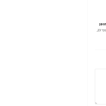
וסן
ז׳ בכסלו ה׳תשפ״א (נובמבר 23,