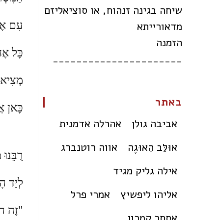
שיחה בגינה זנהוח, או סוציאליזם
עִם אֶשׁ
מדאורייתא
הזמנה
כָּל אֶ
______________________
מְצִיאוּ
באתר
כָּאן אֲנ
אביבה גולן
אהרלה אדמנית
אוּלַּב הֵאוּגֶה
אווה רוטנברג
רֻבֵּנוּ
אילה גליק מגיד
לְיַד הָ
אליהו ליפשיץ
אמרי פרל
"זֶה הו
אסתר קמרון