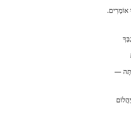
ּ אוֹמְרִים.
בְּךָ
תָּה —
יַהֲלוֹם