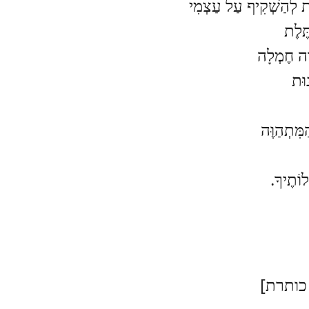
ֶת לְהַשְׁקִיף עַל עַצְמִי
ֶּלֶת
ָה חֶמְלָה
נוּת
ַמִּתְהַוֶּה
לוֹתֶיךָ.
כותרת]