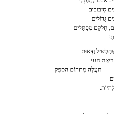
ִים סִיבוּבִים
ים גְּדוֹלִים
ים, חֶלְקָם מְפֻתָּלִים
ַי
ַּבְשִׁיל וַדָּאוּת
אַת הִנֵּנִי
לֶה מִתְּהוֹם הַסָּפֵק
ֹם
ִהְיוֹת.