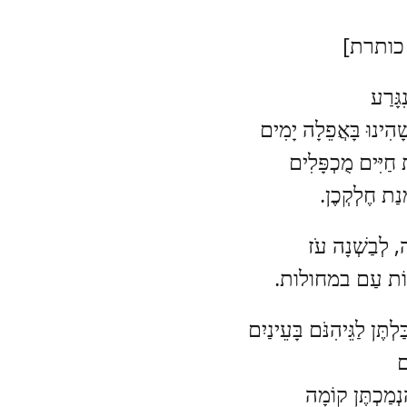
כותרת]
גָּרַע
ָהִינוּ בָּאֲפֵלָה יָמִים
 חַיִּים מֻכְפָּלִים
מְנַת חֶלְקְכֶן.
לְבַשְׁנָה עֹז
חוֹת עַם במחולות.
ַלְתֶּן לַגֵּיהִנֹּם בָּעֵינַיִם
ם
נְמַכְתֶּן קוֹמָה