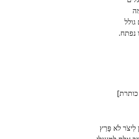
ה
גולל
נפתח.
כותרת]
 לִיצֹר לֹא פָּרַץ
ב אִלֵּם לְמַעְגָּלַי