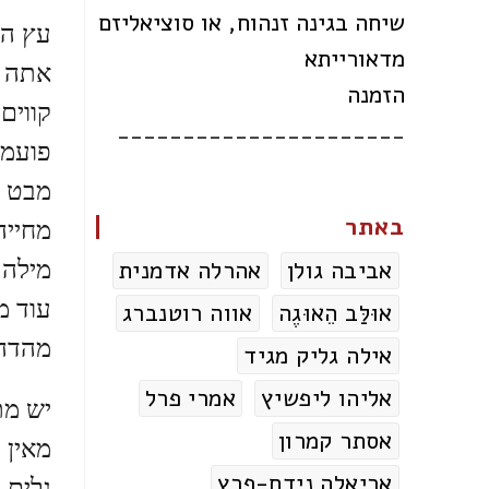
שיחה בגינה זנהוח, או סוציאליזם
עץ הלי
מדאורייתא
אתה ב
הזמנה
קווים 
______________________
פועמי
מבט ר
באתר
מחייה
מילה 
אביבה גולן
אהרלה אדמנית
עוד מ
אוּלַּב הֵאוּגֶה
אווה רוטנברג
מהדה
אילה גליק מגיד
אליהו ליפשיץ
אמרי פרל
יש מת
אסתר קמרון
מאין
אריאלה נידם-פרץ
גלים 