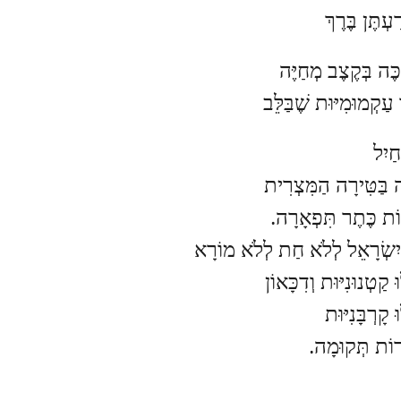
עְתֶּן בֶּרֶךְ
ֶּה בְּקֶצֶב מְחַיֶּה
 עַקְמוּמִיּוּת שֶׁבַּלֵּב
חַיִל
ה בַּטִּירָה הַמִּצְרִית
ֹת כֶּתֶר תִּפְאָרָה.
 יִשְׂרָאֵל לְלֹא חַת לְלֹא מוֹרָא
ּ קַטְנוּנִיּוּת וְדִכָּאוֹן
ּ קָרְבָּנִיּוּת
רוֹת תְּקוּמָה.