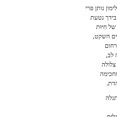
מון נותן פרי
ידך נטעת
של חִיּוּת
ם השקט,
חום
 לב,
צלולה
חכימה
דת.
גלה
גלים