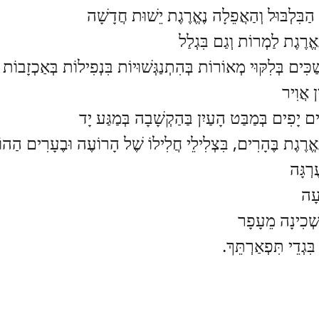
 הַבִּלְבּוּל וְהַאֲפֵלָה נֶאֱרֶגֶת יֵשׁוּת חֲדָשָׁה
ֱרֶגֶת לַמְרוֹת וְגַם בִּגְלַל
ַכִּים בְּלִקּוּי מְאוֹרוֹת בְּהִתְנַגְּשׁוּיוֹת בִּנְפִילוֹת בְּאַכְזָבוֹת
ן אֲוִיר
ִים יָפִים בְּמַבַּט הָעַיִן בַּהַקְשָׁבָה בְּמַגַּע יָד
ֱרֶגֶת בֶּהָרִים, בִּצְלִילֵי חֲלִילוֹ שֶׁל הָרוֹעֶה וּבֶעָרִים הַהו
ֶרְגָּה
עָה
ְׁכִינָה מֵעָפָר
בִּגְדֵי תִּפְאַרְתֵּךְ.