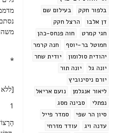
מדממ
בלפור חקק
בעילום שם
נסתם 
דן אלבו
הרצל חקק
משהו 
חגי קמרט
חוה פנחס-כהן
חמוטל בר-יוסף
חנה קרמר
יהודית סולומון
יודית שחר
*
יונה גל
יונה תור
יורם ניסינוביץ
[ללא 
ליאור אנגלמן
נועם אריאל
נפתלי
סבינה מסג
1
סיון הר שפי
סמדר פייל
הָרָצוֹן
עדנה ויג
עודד מזרחי
הִקְשִׁי