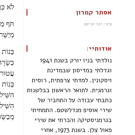
לֹא כְּרַ
אסתר קמרון
תֹּף מַכ
ציור: זהר טריפון
מְיַשֵּׁר
אודותיי:
בְּנוֹת 
נולדתי בניו יורק בשנת 1941
כְּשָׂרָ
וגדלתי במדיסון שבמדינת
עֲטוּרו
ויסקונין. למדתי צרפתית, רוסית
בְּנוֹת
וגרמנית. לתואר הראשון בבלשנות
הִשִּׁילו
כתבתי עבודה על התחביר של
הִשִּׁילו
שירי אוסיפ מנדלשטם. התמחיתי
מְבַשְּׂ
בגרמניסטיקה והכרתי את שירי
פאול צלן. בשנת 1973, אחרי