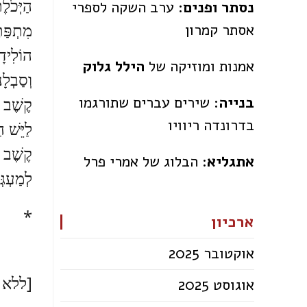
הַיְּכֹל
נסתר ופנים:
ערב השקה לספרי
מִתְפַּת
אסתר קמרון
הוֹלִיד
אמנות ומוזיקה של
הילל גלוק
וְסַבְלָ
בנייה
: שירים עברים שתורגמו
קֶשֶׁב
בדרונדה ריוויו
לַיֵּשׁ ה
קֶשֶׁב
אתגליא
: הבלוג של אמרי פרל
לְמַעְגְּ
*
ארכיון
אוקטובר 2025
[ללא 
אוגוסט 2025