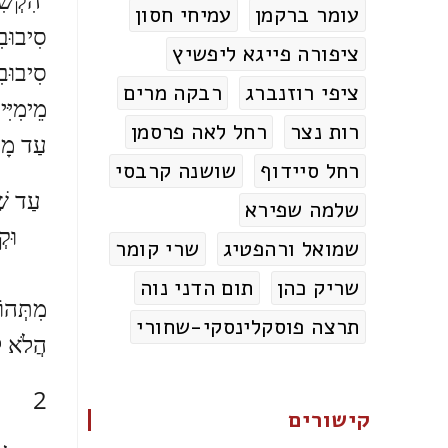
עומר ברקמן
עמיחי חסון
סִיבוּב
ציפורה פייגא ליפשיץ
סִיבוּבִ
ציפי רוזנברג
רבקה מרים
מֵימִיִּ
רות נצר
רחל לאה פרסמן
עַד מָת
רחל סיידוף
שושנה קרבסי
עַד שֶׁת
שלמה שפירא
וּקְרִי
שמואל ורהפטיג
שרי קומר
תַּעֲ
שריק כהן
תום הדני נוה
מִתְּהו
תרצה פוסקלינסקי-שחורי
הֲלֹא ל
2
קישורים