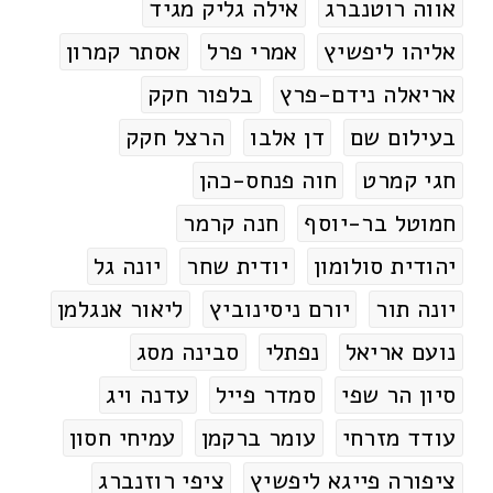
אווה רוטנברג
אילה גליק מגיד
אליהו ליפשיץ
אמרי פרל
אסתר קמרון
אריאלה נידם-פרץ
בלפור חקק
בעילום שם
דן אלבו
הרצל חקק
חגי קמרט
חוה פנחס-כהן
חמוטל בר-יוסף
חנה קרמר
יהודית סולומון
יודית שחר
יונה גל
יונה תור
יורם ניסינוביץ
ליאור אנגלמן
נועם אריאל
נפתלי
סבינה מסג
סיון הר שפי
סמדר פייל
עדנה ויג
עודד מזרחי
עומר ברקמן
עמיחי חסון
ציפורה פייגא ליפשיץ
ציפי רוזנברג