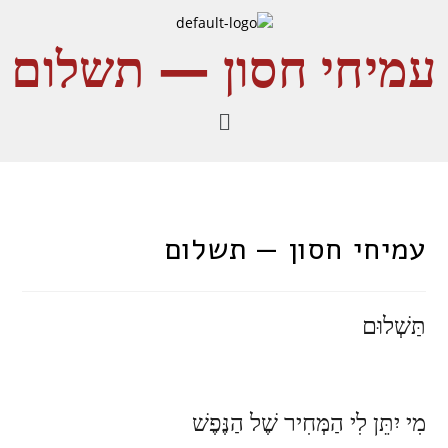
עמיחי חסון — תשלום
עמיחי חסון — תשלום
תַּשְׁלוּם
מִי יִתֵּן לִי הַמְּחִיר שֶׁל הַנֶּפֶשׁ