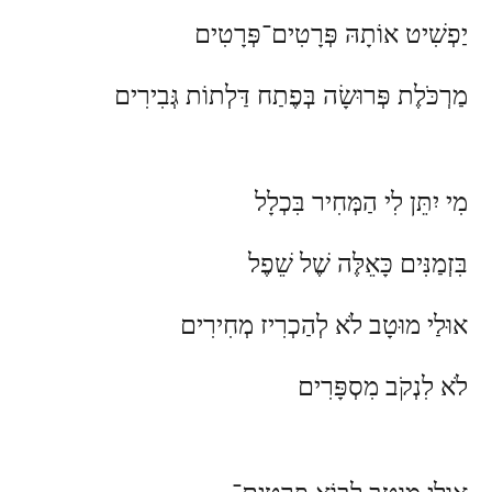
יַפְשִׁיט אוֹתָהּ פְּרָטִים־פְּרָטִים
מַרְכֹּלֶת פְּרוּשָׂה בְּפֶתַח דַּלְתוֹת גְּבִירִים
מִי יִתֵּן לִי הַמְּחִיר בִּכְלָל
בִּזְמַנִּים כָּאֵלֶּה שֶׁל שֵׁפֶל
אוּלַי מוּטָב לֹא לְהַכְרִיז מְחִירִים
לֹא לִנְקֹב מִסְפָּרִים
אוּלַי מוּטָב לָבוֹא פְּרָטִים־