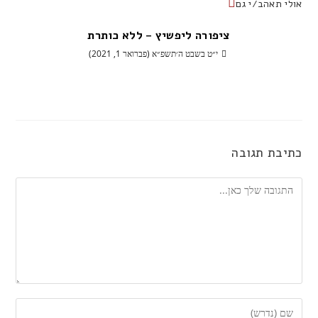
אולי תאהב/י גם
ציפורה ליפשיץ – ללא כותרת
י״ט בשבט ה׳תשפ״א (פברואר 1, 2021)
כתיבת תגובה