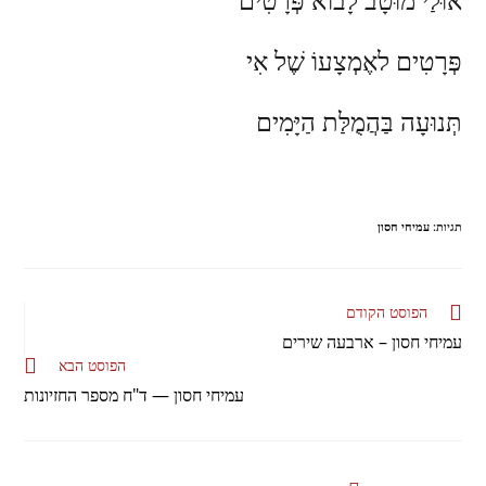
פְּרָטִים לאֶמְצָעוֹ שֶׁל אִי
תְּנוּעָה בַּהֲמֻלַּת הַיָּמִים
תגיות
:
עמיחי חסון
הפוסט הקודם
עמיחי חסון – ארבעה שירים
הפוסט הבא
עמיחי חסון — ד"ח מספר החזיונות