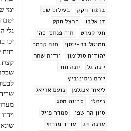
ימי ש
בלפור חקק
בעילום שם
יטבחו
דן אלבו
הרצל חקק
גלי ה
חגי קמרט
חוה פנחס-כהן
יכו בנ
חמוטל בר-יוסף
חנה קרמר
רווח י
יהודית סולומון
יודית שחר
קצת. 
יונה גל
יונה תור
שבקרב
יורם ניסינוביץ
לבעור
ליאור אנגלמן
נועם אריאל
שרידי
נפתלי
סבינה מסג
מערוצ
סיון הר שפי
סמדר פייל
ויחזו
עדנה ויג
עודד מזרחי
שונאי