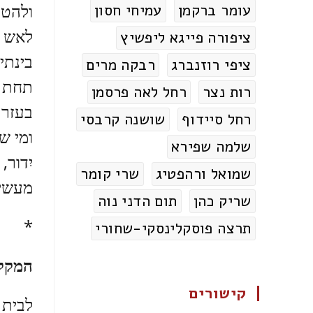
ולהטו
עומר ברקמן
עמיחי חסון
לאש ד
ציפורה פייגא ליפשיץ
בינתיי
ציפי רוזנברג
רבקה מרים
תחת מ
רות נצר
רחל לאה פרסמן
בעזרת
רחל סיידוף
שושנה קרבסי
ומי ש
שלמה שפירא
יִדור,
שמואל ורהפטיג
שרי קומר
מעשים
שריק כהן
תום הדני נוה
*
תרצה פוסקלינסקי-שחורי
המקק
קישורים
לבית 