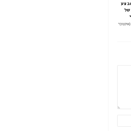
מבצע
של
(אוקטובר