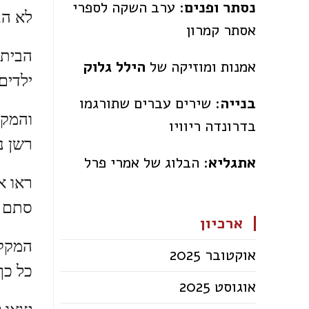
נסתר ופנים:
ערב השקה לספרי
לא הב
אסתר קמרון
הבית 
אמנות ומוזיקה של
הילל גלוק
ילדים
בנייה
: שירים עברים שתורגמו
והמקק
בדרונדה ריוויו
רשן נת
אתגליא
: הבלוג של אמרי פרל
ראו א
סתם מ
ארכיון
המקק 
אוקטובר 2025
כל כך
אוגוסט 2025
יצאו 