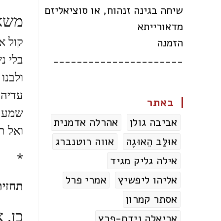
שיחה בגינה זנהוח, או סוציאליזם
משאו
מדאורייתא
קול אח
הזמנה
בלי נ
______________________
ולבנו 
עדיהם
באתר
שמע א
אביבה גולן
אהרלה אדמנית
ואל ת
אוּלַּב הֵאוּגֶה
אווה רוטנברג
*
אילה גליק מגיד
אליהו ליפשיץ
אמרי פרל
תחזית
אסתר קמרון
כן, 
אריאלה נידם-פרץ