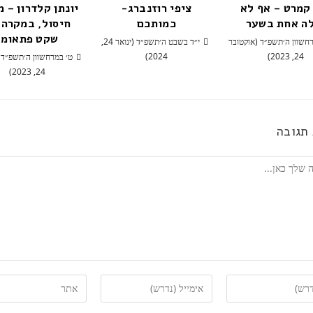
קמרט – אף לא
ציפי רוזנברג-
יונתן קלדרון – 
ה אחת בשער
כמותכם
חיסול, במקרה 
שקט פתאומי
חשוון ה׳תשפ״ד (אוקטובר
י״ד בשבט ה׳תשפ״ד (ינואר 24,
2024)
24, 2023)
ט׳ במרחשוון ה׳תשפ״ד 
24, 2023)
תגובה